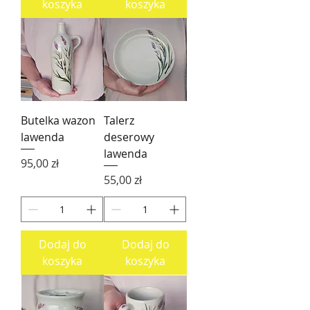
koszyka
koszyka
Butelka wazon
Talerz
lawenda
deserowy
lawenda
Cena
95,00 zł
Cena
55,00 zł
Dodaj do
Dodaj do
koszyka
koszyka