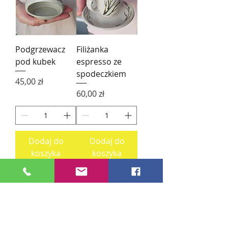
Podgrzewacz
Filiżanka
pod kubek
espresso ze
spodeczkiem
Cena
45,00 zł
Cena
60,00 zł
Dodaj do
Dodaj do
koszyka
koszyka