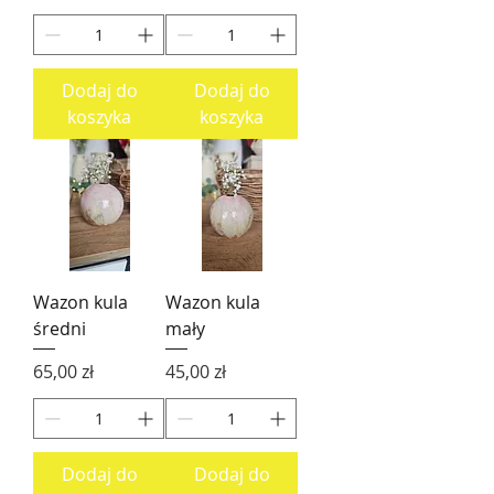
Dodaj do
Dodaj do
koszyka
koszyka
Wazon kula
Wazon kula
średni
mały
Cena
Cena
65,00 zł
45,00 zł
Dodaj do
Dodaj do