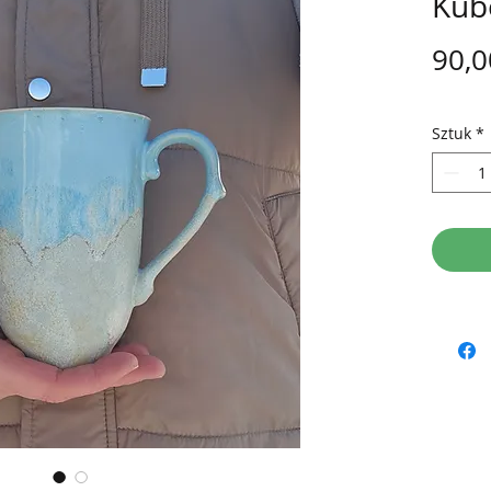
Kub
90,0
Sztuk
*