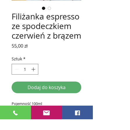
Filiżanka espresso
ze spodeczkiem
czerwień z brązem
Cena
55,00 zł
Sztuk
*
Dodaj do koszyka
Pojemność 100ml
Wymiary filiżanki: H 6,5 cm, średnica
6,5cm
Wymiary spodka: średnica 12cm